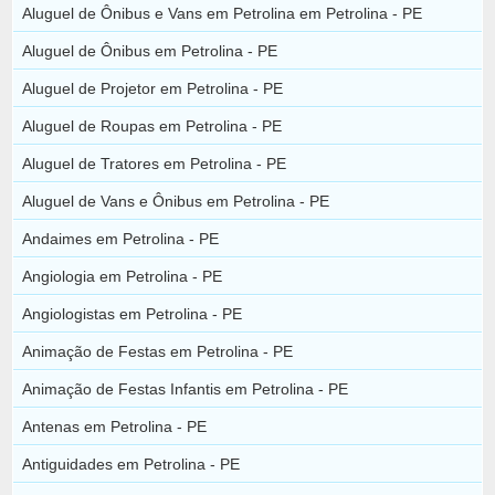
Aluguel de Ônibus e Vans em Petrolina em Petrolina - PE
Aluguel de Ônibus em Petrolina - PE
Aluguel de Projetor em Petrolina - PE
Aluguel de Roupas em Petrolina - PE
Aluguel de Tratores em Petrolina - PE
Aluguel de Vans e Ônibus em Petrolina - PE
Andaimes em Petrolina - PE
Angiologia em Petrolina - PE
Angiologistas em Petrolina - PE
Animação de Festas em Petrolina - PE
Animação de Festas Infantis em Petrolina - PE
Antenas em Petrolina - PE
Antiguidades em Petrolina - PE