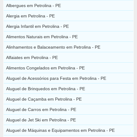
Albergues em Petrolina - PE
Alergia em Petrolina - PE
Alergia Infantil em Petrolina - PE
Alimentos Naturais em Petrolina - PE
Alinhamentos e Balaceamento em Petrolina - PE
Alfaiates em Petrolina - PE
Alimentos Congelados em Petrolina - PE
Aluguel de Acessórios para Festa em Petrolina - PE
Aluguel de Brinquedos em Petrolina - PE
Aluguel de Caçamba em Petrolina - PE
Aluguel de Carros em Petrolina - PE
Aluguel de Jet Ski em Petrolina - PE
Aluguel de Máquinas e Equipamentos em Petrolina - PE