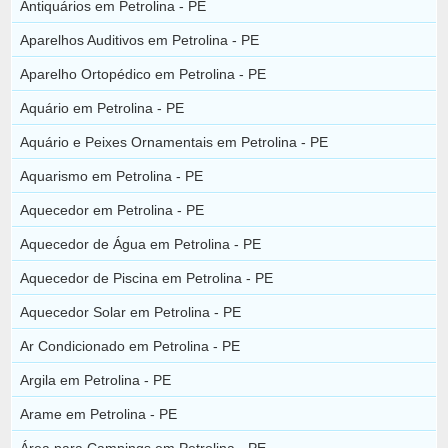
Antiquários em Petrolina - PE
Aparelhos Auditivos em Petrolina - PE
Aparelho Ortopédico em Petrolina - PE
Aquário em Petrolina - PE
Aquário e Peixes Ornamentais em Petrolina - PE
Aquarismo em Petrolina - PE
Aquecedor em Petrolina - PE
Aquecedor de Água em Petrolina - PE
Aquecedor de Piscina em Petrolina - PE
Aquecedor Solar em Petrolina - PE
Ar Condicionado em Petrolina - PE
Argila em Petrolina - PE
Arame em Petrolina - PE
Área para Campings em Petrolina - PE