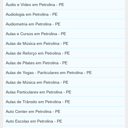
Áudio e Vídeo em Petrolina - PE
Audiologia em Petrolina - PE
Audiometria em Petrolina - PE
Aulas e Cursos em Petrolina - PE
Aulas de Música em Petrolina - PE
Aulas de Reforço em Petrolina - PE
Aulas de Pilates em Petrolina - PE
Aulas de Yogas - Particulares em Petrolina - PE
Aulas de Música em Petrolina - PE
Aulas Particulares em Petrolina - PE
Aulas de Trânsito em Petrolina - PE
Auto Center em Petrolina - PE
Auto Escolas em Petrolina - PE