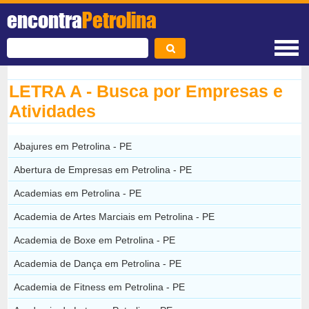
encontra
Petrolina
LETRA A - Busca por Empresas e
Atividades
Abajures em Petrolina - PE
Abertura de Empresas em Petrolina - PE
Academias em Petrolina - PE
Academia de Artes Marciais em Petrolina - PE
Academia de Boxe em Petrolina - PE
Academia de Dança em Petrolina - PE
Academia de Fitness em Petrolina - PE