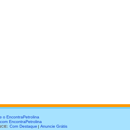
e o EncontraPetrolina
 com EncontraPetrolina
Com Destaque
Anuncie Grátis
CIE:
|