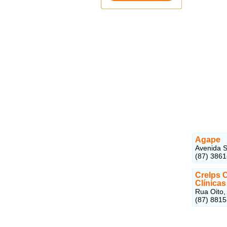
Agape
Avenida S
(87) 386
Crelps 
Clínica
Rua Oito, 
(87) 8815