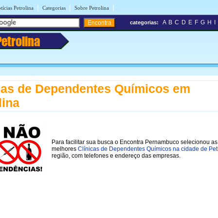
|
|
|
tícias Petrolina
Categorias
Sobre Petrolina
A
B
C
D
E
F
G
H
I
categorias:
Petrolina
cas de Dependentes Químicos em
lina
Para facilitar sua busca o Encontra Pernambuco selecionou as
melhores
Clínicas de Dependentes Químicos na cidade de Pet
região, com telefones e endereço das empresas.