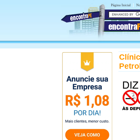
|
Página Inicial
No
encontra
Clíni
Petro