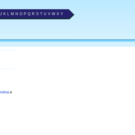
J
K
L
M
N
O
P
Q
R
S
T
U
V
W
X
Y
rolina
e