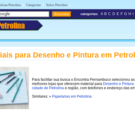
|
|
|
tícias Petrolina
Categorias
Sobre Petrolina
A
B
C
D
E
F
G
H
I
categorias:
Petrolina
iais para Desenho e Pintura em Petro
Para facilitar sua busca o Encontra Pernambuco selecionou as
melhores lojas que oferecem material para
Desenho e Pintura
cidade de Petrolina
e região, com telefones e endereço das e
Similares: »
Papelarias em Petrolina