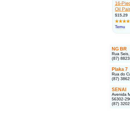
NG BR
Rua Seis,
(87) 8823
Plaka 7
Rua do Ca
(87) 386
SENAI
Avenida M
56302-29
(87) 320