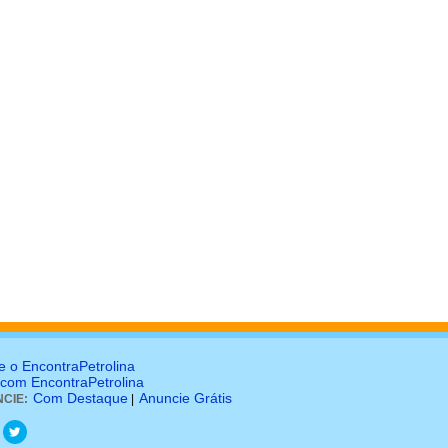
e o EncontraPetrolina
 com EncontraPetrolina
Com Destaque
Anuncie Grátis
CIE:
|