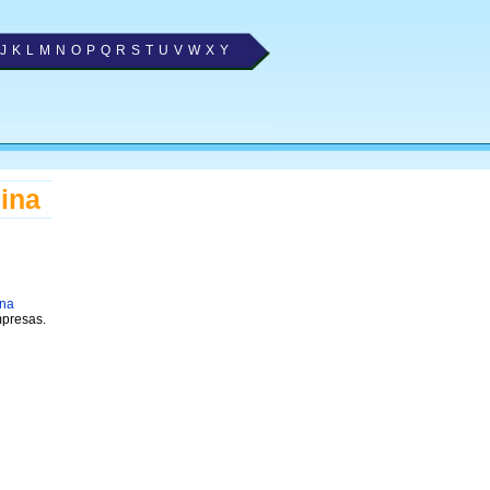
J
K
L
M
N
O
P
Q
R
S
T
U
V
W
X
Y
lina
 na
mpresas.