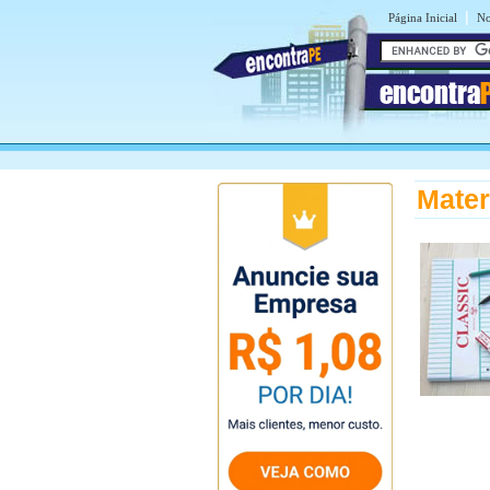
|
Página Inicial
No
encontra
Mater