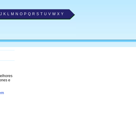
J
K
L
M
N
O
P
Q
R
S
T
U
V
W
X
Y
melhores
fones e
 em