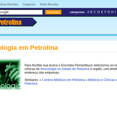
|
|
|
tícias Petrolina
Categorias
Sobre Petrolina
A
B
C
D
E
F
G
H
I
categorias:
Petrolina
logia em Petrolina
Para facilitar sua busca o Encontra Pernambuco selecionou as 
clínicas de
Imunologia na cidade de Petrolina
e região, com tele
endereço das empresas.
Similares: »
Centros Médicos em Petrolina
»
Médicos e Clínicas
Petrolina