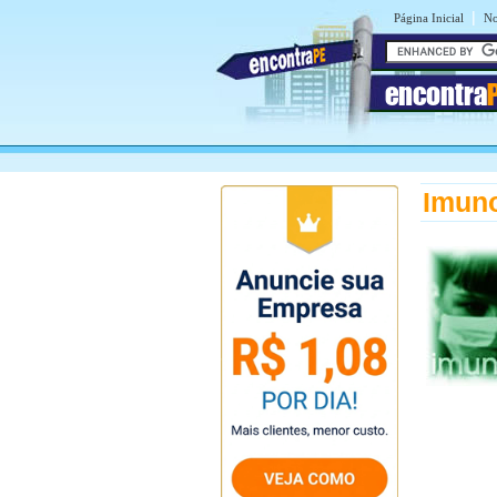
|
Página Inicial
No
encontra
Imuno