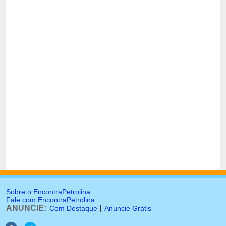
Sobre o EncontraPetrolina
Fale com EncontraPetrolina
ANUNCIE:
|
Com Destaque
Anuncie Grátis