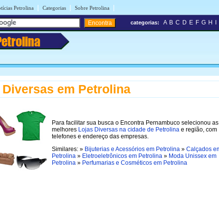
|
|
|
tícias Petrolina
Categorias
Sobre Petrolina
A
B
C
D
E
F
G
H
I
categorias:
Petrolina
 Diversas em Petrolina
Para facilitar sua busca o Encontra Pernambuco selecionou as
melhores
Lojas Diversas na cidade de Petrolina
e região, com
telefones e endereço das empresas.
Similares: »
Bijuterias e Acessórios em Petrolina
»
Calçados e
Petrolina
»
Eletroeletrônicos em Petrolina
»
Moda Unissex em
Petrolina
»
Perfumarias e Cosméticos em Petrolina