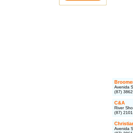
Broome
Avenida S
(87) 386
C&A
River Sho
(87) 210
Christia
Avenida S