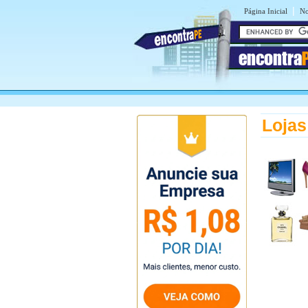
|
Página Inicial
No
encontra
Lojas