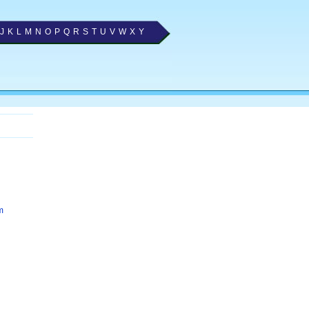
J
K
L
M
N
O
P
Q
R
S
T
U
V
W
X
Y
m