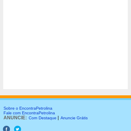
Sobre o EncontraPetrolina
Fale com EncontraPetrolina
ANUNCIE:
|
Com Destaque
Anuncie Grátis