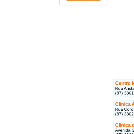
Centro M
Rua Arista
(87) 386
Clínica 
Rua Coron
(87) 386
Clínica
Avenida G