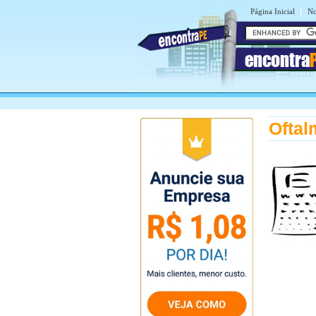
|
Página Inicial
No
encontra
Oftal