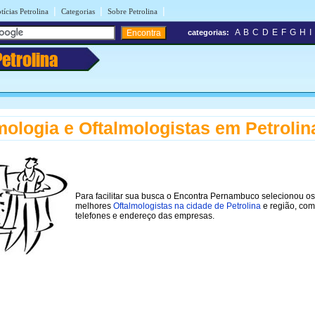
|
|
|
tícias Petrolina
Categorias
Sobre Petrolina
A
B
C
D
E
F
G
H
I
categorias:
Petrolina
mologia e Oftalmologistas em Petrolin
Para facilitar sua busca o Encontra Pernambuco selecionou os
melhores
Oftalmologistas na cidade de Petrolina
e região, com
telefones e endereço das empresas.