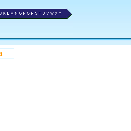
J
K
L
M
N
O
P
Q
R
S
T
U
V
W
X
Y
a