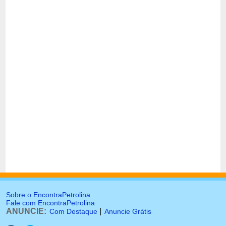
Sobre o EncontraPetrolina
Fale com EncontraPetrolina
ANUNCIE:
|
Com Destaque
Anuncie Grátis