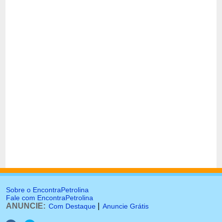
Sobre o EncontraPetrolina
Fale com EncontraPetrolina
ANUNCIE:
|
Com Destaque
Anuncie Grátis